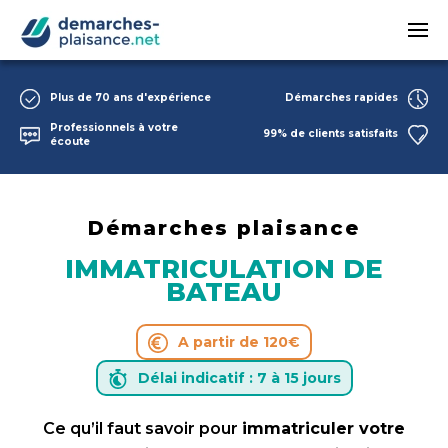
Passer au contenu principal
Plus de 70 ans d'expérience
Démarches rapides
Professionnels à votre
99% de clients satisfaits
écoute
Démarches plaisance
IMMATRICULATION DE
BATEAU
A partir de 120€
Délai indicatif : 7 à 15 jours
Ce qu’il faut savoir pour
immatriculer votre