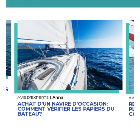
VOS
AVIS D’EXPERTS
|
Anna
AVIS 
ACHAT D’UN NAVIRE D’OCCASION:
REM
COMMENT VÉRIFIER LES PAPIERS DU
PLA
BATEAU?
CON