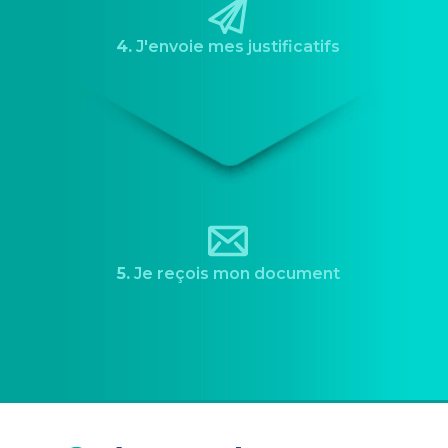
4.
J'envoie mes justificatifs
5.
Je reçois mon document