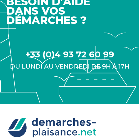
BESOIN D’AIDE
DANS VOS
DÉMARCHES ?
+33 (0)4 93 72 60 99
DU LUNDI AU VENDREDI DE 9H À 17H