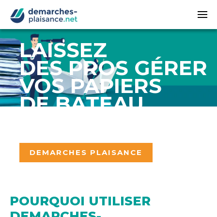
Passer au contenu principal
LAISSEZ
DES PROS GÉRER
VOS PAPIERS
DE BATEAU
DEMARCHES PLAISANCE
POURQUOI UTILISER
DEMARCHES-