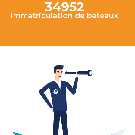
34952
Immatriculation de bateaux