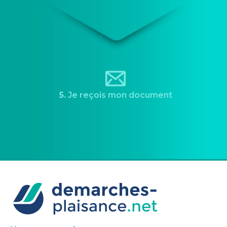
5.
Je reçois mon document