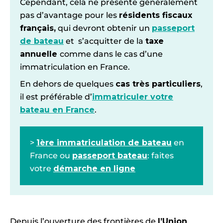
Cependant, cela ne présente généralement
pas d’avantage pour les
résidents fiscaux
français,
qui devront obtenir un
passeport
de bateau
et s’acquitter de la
taxe
annuelle
comme dans le cas d’une
immatriculation en France.
En dehors de quelques
cas très particuliers
,
il est préférable d’
immatriculer votre
bateau en France
.
>
1ère immatriculation de bateau
en
France ou
passeport bateau
: faites
votre
démarche en ligne
Depuis l’ouverture des frontières de
l’Union