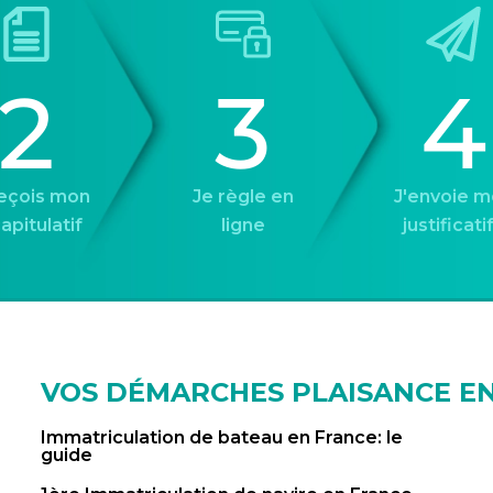
2
3
4
reçois mon
Je règle en
J'envoie m
apitulatif
ligne
justificati
VOS DÉMARCHES PLAISANCE EN
Immatriculation de bateau en France: le
guide