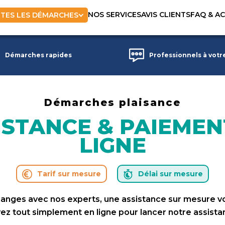
NOS SERVICES
AVIS CLIENTS
FAQ & A
TES LES DÉMARCHES
Démarches rapides
Professionnels à votr
Démarches plaisance
ISTANCE & PAIEMEN
LIGNE
Tarif sur mesure
Délai sur mesure
changes avec nos experts, une assistance sur mesure v
ez tout simplement en ligne pour lancer notre assista