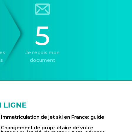
5
es
Je reçois mon
fs
document
 LIGNE
Immatriculation de jet ski en France: guide
Changement de propriétaire de votre