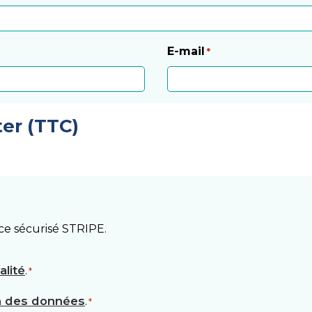
E-mail
*
er (TTC)
ice sécurisé STRIPE.
alité
.
*
on des données
.
*