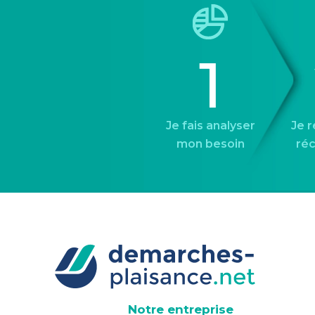
1
Je fais analyser
Je 
mon besoin
réc
Notre entreprise