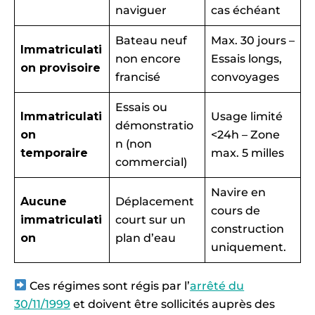
naviguer
cas échéant
Bateau neuf
Max. 30 jours –
Immatriculati
non encore
Essais longs,
on provisoire
francisé
convoyages
Essais ou
Immatriculati
Usage limité
démonstratio
on
<24h – Zone
n (non
temporaire
max. 5 milles
commercial)
Navire en
Aucune
Déplacement
cours de
immatriculati
court sur un
construction
on
plan d’eau
uniquement.
Ces régimes sont régis par l’
arrêté du
30/11/1999
et doivent être sollicités auprès des